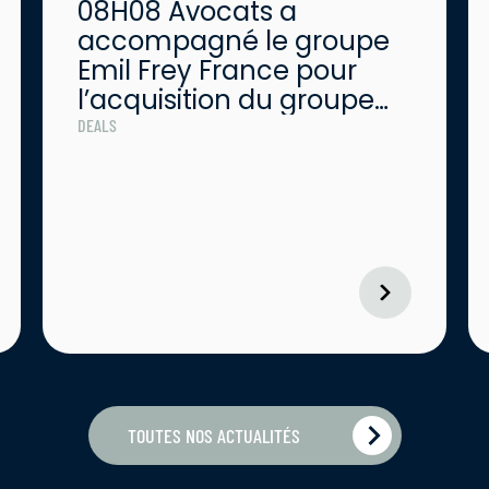
08H08 Avocats a
accompagné le groupe
Emil Frey France pour
l’acquisition du groupe
Kertrucks
DEALS
TOUTES NOS ACTUALITÉS