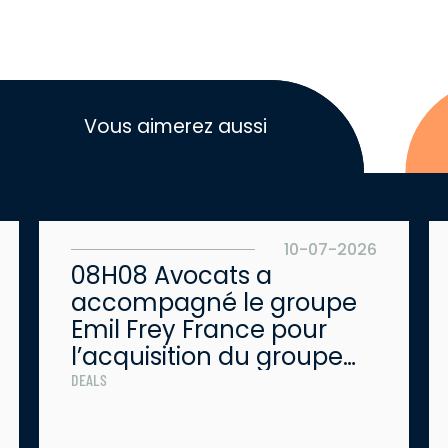
Vous aimerez aussi
10-07-2026
08H08 Avocats a
accompagné le groupe
Emil Frey France pour
l’acquisition du groupe
Kertrucks
DEALS