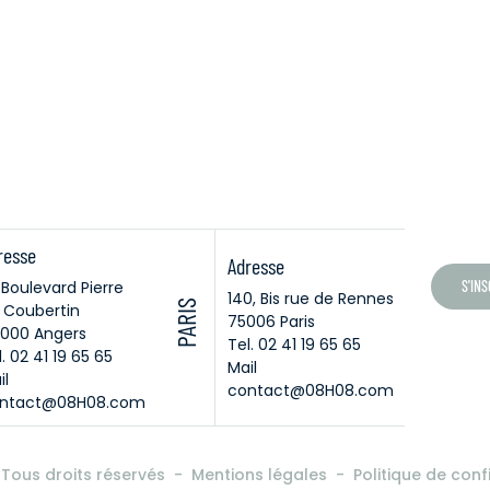
resse
Adresse
, Boulevard Pierre
S'IN
140, Bis rue de Rennes
PARIS
 Coubertin
75006 Paris
000 Angers
Tel. 02 41 19 65 65
. 02 41 19 65 65
Mail
il
contact@08H08.com
ntact@08H08.com
Tous droits réservés
Mentions légales
Politique de conf