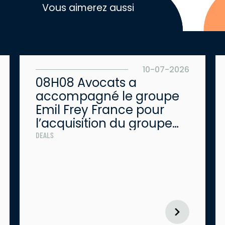
Vous aimerez aussi
10-07-2026
08H08 Avocats a
accompagné le groupe
Emil Frey France pour
l’acquisition du groupe
Kertrucks
DEALS