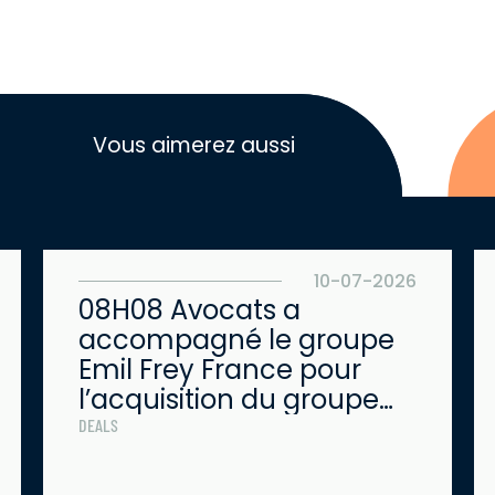
Vous aimerez aussi
10-07-2026
08H08 Avocats a
accompagné le groupe
Emil Frey France pour
l’acquisition du groupe
Kertrucks
DEALS