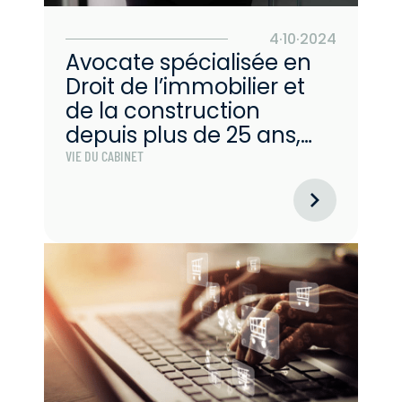
4·10·2024
Avocate spécialisée en
Droit de l’immobilier et
de la construction
depuis plus de 25 ans,
Magali a pris la direction
VIE DU CABINET
du pôle du même nom
début 2022.