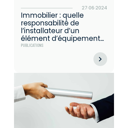
27·06·2024
Immobilier : quelle
responsabilité de
l’installateur d’un
élément d’équipement
sur constructions
PUBLICATIONS
existantes ?