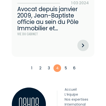
1·03·2024
Avocat depuis janvier
2009, Jean-Baptiste
officie au sein du Pôle
Immobilier et
construction.
VIE DU CABINET
1
2
3
4
5
6
Accueil
L’équipe
Nos expertises
International