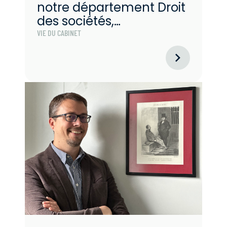
notre département Droit
des sociétés,
transmission, fiscalité en
VIE DU CABINET
qualité d’assistante
juridique.