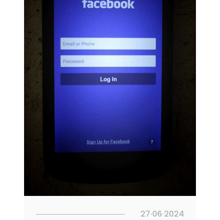
27·06·2024